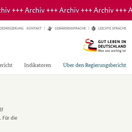
DESREGIERUNG
KONTAKT
GE­BÄR­DEN­SPRA­CHE
LEICH­TE SPRA­CHE
ericht
Indikatoren
Über den Regierungsbericht
lf
 Für die