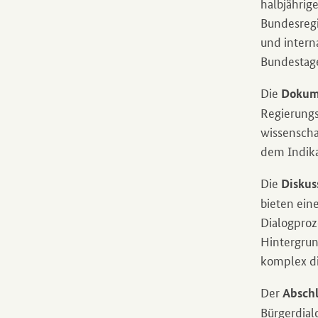
halbjährig
Bundesregi
und intern
Bundestage
Die
Dokume
Regierungs
wissenscha
dem Indik
Die
Diskus
bieten ein
Dialogproz
Hintergrun
komplex di
Der
Abschl
Bürgerdialo