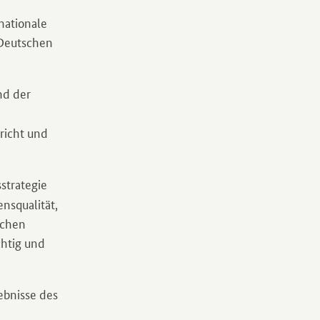
nationale
 Deutschen
nd der
richt und
strategie
nsqualität,
schen
chtig und
gebnisse des