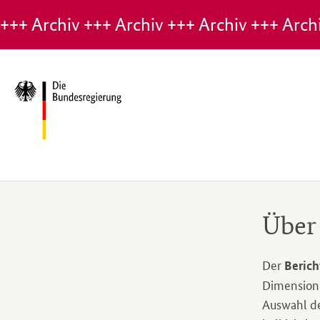
Hinweis:
Note:
Archiv-
Archive
Seite
page
Über
Der
Berich
Dimensione
Auswahl de