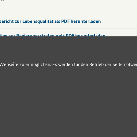
ericht zur Lebensqualität als PDF herunterladen
on zur Regierungsstrategie als PDF herunterladen
beiträge des wissenschaftlichen Beirats als PDF herunterladen
ebseite zu ermöglichen. Es werden für den Betrieb der Seite notwen
tliche Auswertung des Bürgerdialogs als PDF herunterladen
dialog