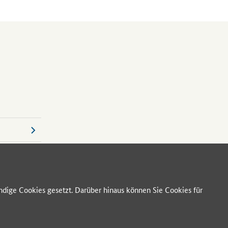
en, mit zum
anziellen
en,
Grad der
n
ebt und
bulanten
ch ist.
ie Messung
ich Pflege
fügt.
dige Cookies gesetzt. Darüber hinaus können Sie Cookies für