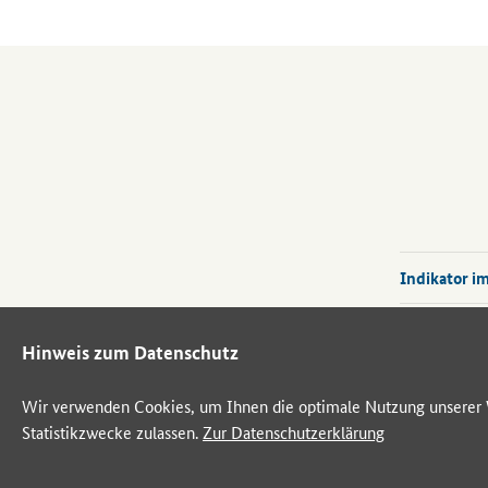
Pflegebedü
Teil große
Belastunge
unterschei
Einschränk
Unterschie
nur punktu
Pflegediens
Indikator im
Diese
unte
von Lebensq
Hinweis zum Datenschutz
Aus diesen
in das In
Wir verwenden Cookies, um Ihnen die optimale Nutzung unserer W
Statistikzwecke zulassen.
Zur Datenschutzerklärung