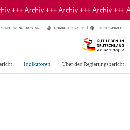
DESREGIERUNG
KONTAKT
GE­BÄR­DEN­SPRA­CHE
LEICH­TE SPRA­CHE
ericht
Indikatoren
Über den Regierungsbericht