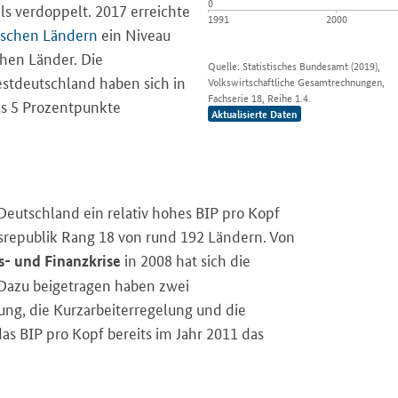
0
s verdoppelt. 2017 erreichte
1991
2000
tschen Ländern
ein Niveau
hen Länder. Die
Quelle:
Statistisches Bundesamt (2019),
stdeutschland haben sich in
Volkswirtschaftliche Gesamtrechnungen,
Fachserie 18, Reihe 1.4.
s 5
Prozentpunkte
Aktualisierte Daten
Deutschland ein relativ hohes BIP pro Kopf
esrepublik Rang 18 von rund 192 Ländern. Von
in 2008 hat sich die
s- und Finanzkrise
 Dazu beigetragen haben zwei
ng, die Kurzarbeiterregelung und die
das BIP pro Kopf bereits im Jahr 2011 das