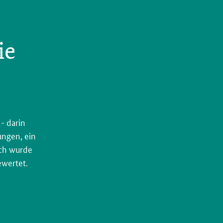
ie
- darin
ungen, ein
sch wurde
ewertet.