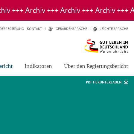
DESREGIERUNG
KONTAKT
GE­BÄR­DEN­SPRA­CHE
LEICH­TE SPRA­CHE
ericht
Indikatoren
Über den Regierungsbericht
PDF HERUNTERLADEN