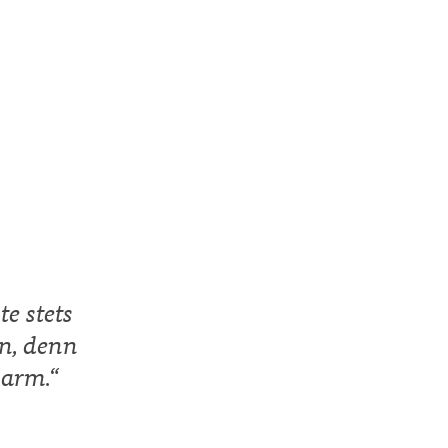
e stets
en, denn
 arm.
“