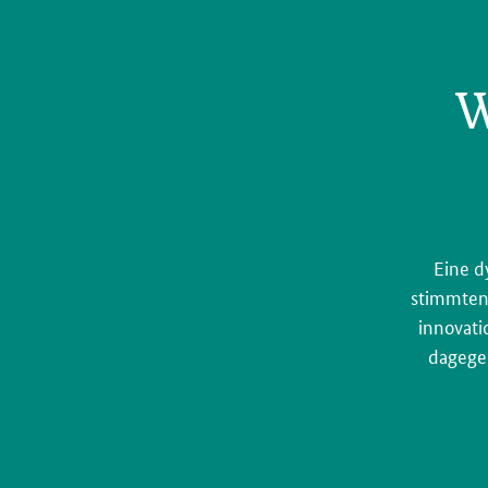
W
Eine d
stimmten 
innovati
dagegen