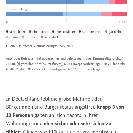
Terroranschlag
0
50
100%
sehr sicher
eher sicher
eher unsicher
sehr unsicher
gar nicht
etwas
ziemlich
sehr stark
Quelle:
Deutscher Viktimisierungssurvey 2017.
Anteil der Befragten mit allgemeiner und deliktspezifischer Kriminalitätsfurcht, N =
31.086 (allgemeine Kriminalitätsfurcht), 6.041 (Körperverletzung), 6.057 (Einbruch),
6.046 (Raub), 6.037 (Sexuelle Belästigung), 6.032 (Terroranschlag).
In Deutschland lebt die große Mehrheit der
Bürgerinnen und Bürger relativ angstfrei.
Knapp 8 von
gaben an, sich nachts in ihrer
10 Personen
Wohnumgebung
eher sicher oder sehr sicher zu
. Gleiches gilt für die Furcht vor spezifischen
fühlen